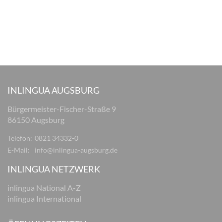
INLINGUA AUGSBURG
Bürgermeister-Fischer-Straße 9
86150 Augsburg
Telefon:
0821 34332-0
E-Mail:
info@inlingua-augsburg.de
INLINGUA NETZWERK
inlingua National A-Z
inlingua International