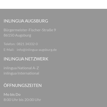
INLINGUA AUGSBURG
Bürgermeister-Fischer-Straße 9
86150 Augsburg
Telefon:
0821 34332-0
E-Mail:
info@inlingua-augsburg.de
INLINGUA NETZWERK
inlingua National A-Z
inlingua International
ÖFFNUNGSZEITEN
Mo bis Do
8:00 Uhr bis 20:00 Uhr