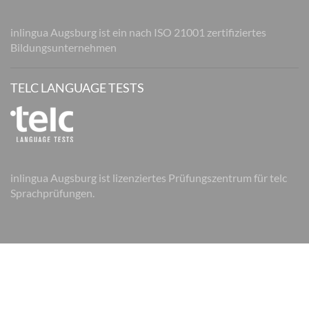
inlingua Augsburg ist ein nach ISO 21001 zertifiziertes
Bildungsunternehmen
TELC LANGUAGE TESTS
inlingua Augsburg ist lizenziertes Prüfungszentrum für telc
Sprachprüfungen.
© 2026 inlingua Augsburg
Impressum
Datenschutz
AGB
AGB Firmen