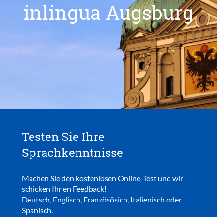
inlingua Augsburg
Testen Sie Ihre
Sprachkenntnisse
Machen Sie den kostenlosen Online-Test und wir
schicken Ihnen Feedback!
Deutsch, Englisch, Französösich, Italienisch oder
Spanisch.