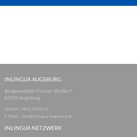
INLINGUA AUGSBURG
Bürgermeister-Fischer-Straße 9
86150 Augsburg
Telefon:
0821 34332-0
E-Mail:
info@inlingua-augsburg.de
INLINGUA NETZWERK