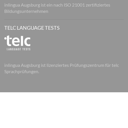
inlingua Augsburg ist ein nach ISO 21001 zertifiziertes
Bildungsunternehmen
TELC LANGUAGE TESTS
inlingua Augsburg ist lizenziertes Prüfungszentrum für telc
Sprachprüfungen.
© 2026 inlingua Augsburg
Impressum
Datenschutz
AGB
AGB Firmen
Cookie Einstellungen
Sitemap