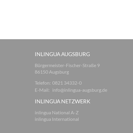
INLINGUA AUGSBURG
Bürgermeister-Fischer-Straße 9
86150 Augsburg
Telefon:
0821 34332-0
E-Mail:
info@inlingua-augsburg.de
INLINGUA NETZWERK
inlingua National A-Z
inlingua International