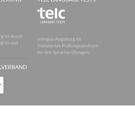
g ist durch
inlingua Augsburg ist
B III und
lizenziertes Prüfungszentrum
t
für telc Sprachprüfungen.
LVERBAND