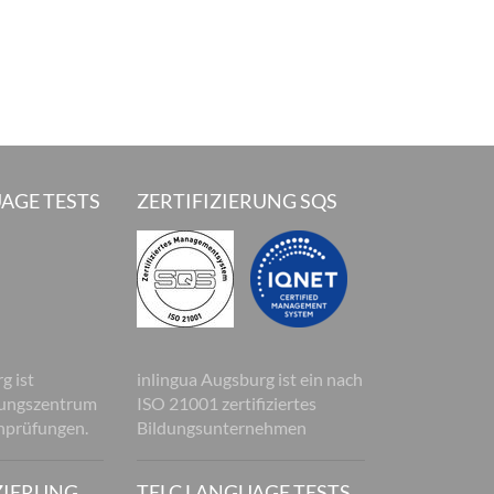
AGE TESTS
ZERTIFIZIERUNG SQS
g ist
inlingua Augsburg ist ein nach
üfungszentrum
ISO 21001 zertifiziertes
hprüfungen.
Bildungsunternehmen
ZIERUNG
TELC LANGUAGE TESTS