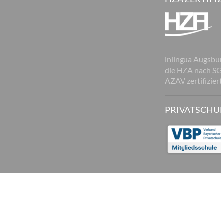
inlingua Augsbur
die HZA nach SG
AZAV zertifizier
PRIVATSCHU