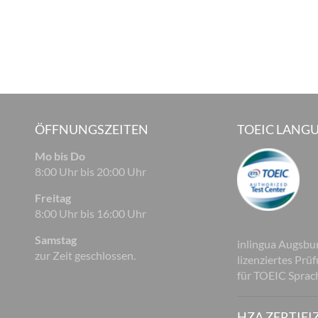
ÖFFNUNGSZEITEN
TOEIC LANGU
Mo bis Do
8:00 Uhr bis 20:00 Uhr
Freitag
8:00 Uhr bis 16:00 Uhr
Samstag
inlingua Augsbur
zur Zeit geschlossen.
lizenziertes Pr
für TOEIC Sprac
HZA ZERTIFI