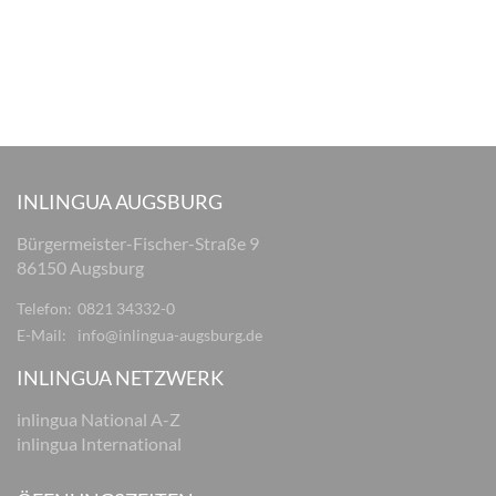
INLINGUA AUGSBURG
Bürgermeister-Fischer-Straße 9
86150 Augsburg
Telefon:
0821 34332-0
E-Mail:
info@inlingua-augsburg.de
INLINGUA NETZWERK
inlingua National A-Z
inlingua International