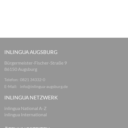
INLINGUA AUGSBURG
Bürgermeister-Fischer-Straße 9
86150 Augsburg
Telefon:
0821 34332-0
E-Mail:
info@inlingua-augsburg.de
INLINGUA NETZWERK
inlingua National A-Z
inlingua International