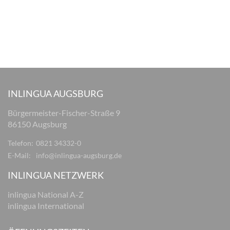
INLINGUA AUGSBURG
Bürgermeister-Fischer-Straße 9
86150 Augsburg
Telefon:
0821 34332-0
E-Mail:
info@inlingua-augsburg.de
INLINGUA NETZWERK
inlingua National A-Z
inlingua International