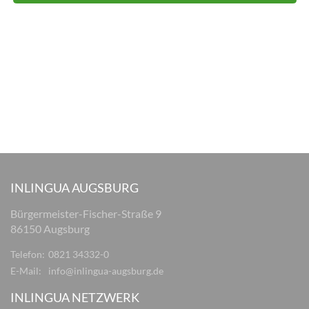
INLINGUA AUGSBURG
Bürgermeister-Fischer-Straße 9
86150 Augsburg
Telefon:
0821 34332-0
E-Mail:
info@inlingua-augsburg.de
INLINGUA NETZWERK