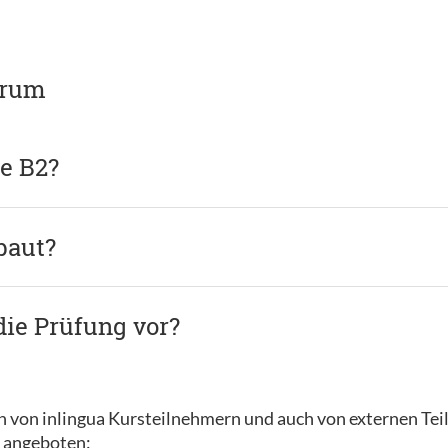
trum
fe B2?
baut?
die Prüfung vor?
nn von inlingua Kursteilnehmern und auch von externen Te
 angeboten: