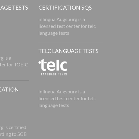
AGE TESTS
CERTIFICATION SQS
inlingua Augsburg is a
licensed test center for telc
language tests
TELC LANGUAGE TESTS
g is a
nter for TOEIC
CATION
inlingua Augsburg is a
licensed test center for telc
language tests
 is certified
rding to SGB