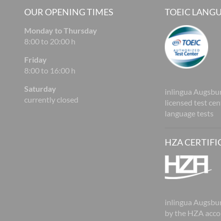
OUR OPENING TIMES
TOEIC LANGU
Monday to Thursday
8:00 to 20:00 h
Friday
8:00 to 16:00 h
Saturday
inlingua Augsbur
currently closed
licensed test ce
language tests
HZA CERTIFI
inlingua Augsburg
by the HZA acco